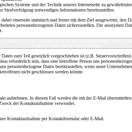
ogischen Systeme und der Technik unserer Internetseite zu gewährleiste
ur Strafverfolgung notwendigen Informationen bereitzustellen.
her einerseits statistisch und ferner mit dem Ziel ausgewertet, den 
rarbeiteten personenbezogenen Daten sicherzustellen. Die anonymen Dat
t.
sonenbezogenen Daten; Erforderlichkeit für den Vertragsabschluss; Verpflicht
mögliche Folgen der Nichtbereitstellung
r Daten zum Teil gesetzlich vorgeschrieben ist (z.B. Steuervorschrifte
uss erforderlich sein, dass eine betroffene Person uns personenbezogene
, uns personenbezogene Daten bereitzustellen, wenn unser Unternehmen m
Betroffenen nicht geschlossen werden könnte.
takt aufnehmen. In diesem Fall werden die mit der E-Mail übermittelt
en Zweck der Kontaktaufnahme verwendet.
einer Kontaktaufnahme per Kontaktformular oder E-Mail.