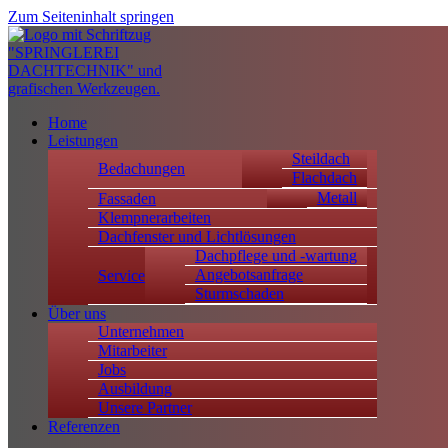
Zum Seiteninhalt springen
Home
Leistungen
Steildach
Bedachungen
Flachdach
Metall
Fassaden
Klempnerarbeiten
Dachfenster und Lichtlösungen
Dachpflege und -wartung
Angebotsanfrage
Service
Sturmschaden
Über uns
Unternehmen
Mitarbeiter
Jobs
Ausbildung
Unsere Partner
Referenzen