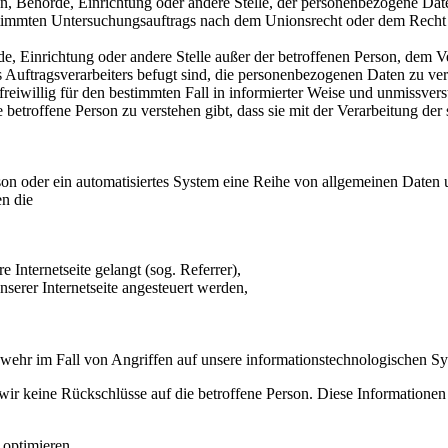
son, Behörde, Einrichtung oder andere Stelle, der personenbezogene Dat
estimmten Untersuchungsauftrags nach dem Unionsrecht oder dem Recht
ehörde, Einrichtung oder andere Stelle außer der betroffenen Person, dem
 Auftragsverarbeiters befugt sind, die personenbezogenen Daten zu ver
n freiwillig für den bestimmten Fall in informierter Weise und unmissv
 betroffene Person zu verstehen gibt, dass sie mit der Verarbeitung de
Person oder ein automatisiertes System eine Reihe von allgemeinen Date
en die
e Internetseite gelangt (sog. Referrer),
serer Internetseite angesteuert werden,
bwehr im Fall von Angriffen auf unsere informationstechnologischen S
wir keine Rückschlüsse auf die betroffene Person. Diese Informatione
 optimieren,