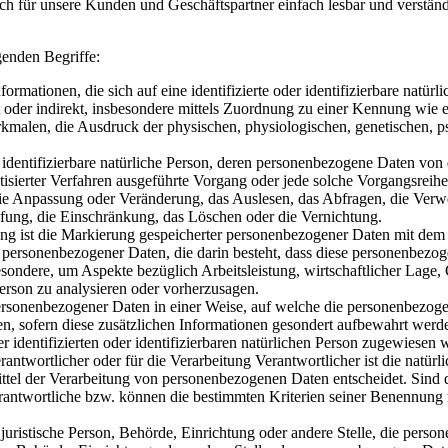
uch für unsere Kunden und Geschäftspartner einfach lesbar und verstän
genden Begriffe:
mationen, die sich auf eine identifizierte oder identifizierbare natür
rekt oder indirekt, insbesondere mittels Zuordnung zu einer Kennung w
en, die Ausdruck der physischen, physiologischen, genetischen, psychi
er identifizierbare natürliche Person, deren personenbezogene Daten vo
omatisierter Verfahren ausgeführte Vorgang oder jede solche Vorgangs
 die Anpassung oder Veränderung, das Auslesen, das Abfragen, die Ver
pfung, die Einschränkung, das Löschen oder die Vernichtung.
g ist die Markierung gespeicherter personenbezogener Daten mit dem Z
itung personenbezogener Daten, die darin besteht, dass diese personenb
esondere, um Aspekte bezüglich Arbeitsleistung, wirtschaftlicher Lage, 
Person zu analysieren oder vorherzusagen.
ersonenbezogener Daten in einer Weise, auf welche die personenbezog
en, sofern diese zusätzlichen Informationen gesondert aufbewahrt wer
r identifizierten oder identifizierbaren natürlichen Person zugewiesen 
antwortlicher oder für die Verarbeitung Verantwortlicher ist die natürli
ttel der Verarbeitung von personenbezogenen Daten entscheidet. Sind 
erantwortliche bzw. können die bestimmten Kriterien seiner Benennung
er juristische Person, Behörde, Einrichtung oder andere Stelle, die per