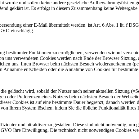
ht wurde und sofern keine andere gesetzliche Aufbewahrungsfrist entg
ßend geklärt ist. Es erfolgt in diesem Zusammenhang keine Weitergabe 
ersendung einer E-Mail übermittelt werden, ist Art. 6 Abs. 1 lit. f DS
DSGVO einschlägig.
ung bestimmter Funktionen zu ermöglichen, verwenden wir auf verschie
 von uns verwendeten Cookies werden nach Ende der Browser-Sitzung, al
chen uns, Ihren Browser beim nächsten Besuch wiederzuerkennen (persi
ren Annahme entscheiden oder die Annahme von Cookies für bestimmte 
ie gelöscht wird, sobald der Nutzer nach seiner aktuellen Sitzung (=S
gen oder Präferenzen eines Nutzers beim nächsten Besuch der Webseite
ieser Cookies ist auf eine bestimmte Dauer begrenzt, danach werden di
 von Ihrem System löschen, indem Sie die übliche Funktionalität Ihres
zienter und attraktiver zu gestalten. Diese sind nicht notwendig, um
a DSGVO Ihre Einwilligung. Die technisch nicht notwendigen Cookies we