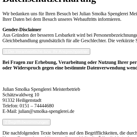
Wir bedanken uns für Ihren Besuch bei Julian Smolka Spenglerei Meis
Ihrer Daten bei dem Besuch unseres Webauftritts informieren.
Gender-Disclaimer
Aus Gründen der besseren Lesbarkeit wird bei Personenbezeichnunge
Gleichbehandlung grundsätzlich für alle Geschlechter. Die verkürzte S
1 Der Verantwortliche bzw. Ihr Ansprechpartner
Bei Fragen zur Erhebung, Verarbeitung oder Nutzung Ihrer pers
oder Widerspruch gegen eine bestimmte Datenverwendung wenden 
Julian Smolka Spenglerei Meisterbetrieb
Schätzwaldweg 10
91332 Heiligenstadt
Telefon: 0151 – 74444680
E-Mail: julian@smolka-spenglerei.de
2 Begriffsbestimmungen
Die nachfolgenden Texte beruhen auf den Begrifflichkeiten, die d