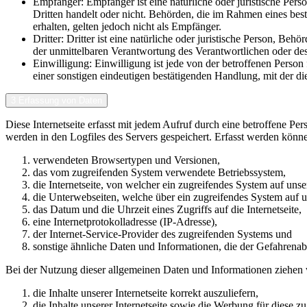
Empfänger: Empfänger ist eine natürliche oder juristische Per
Dritten handelt oder nicht. Behörden, die im Rahmen eines b
erhalten, gelten jedoch nicht als Empfänger.
Dritter: Dritter ist eine natürliche oder juristische Person, B
der unmittelbaren Verantwortung des Verantwortlichen oder des
Einwilligung: Einwilligung ist jede von der betroffenen Perso
einer sonstigen eindeutigen bestätigenden Handlung, mit der die
3 Erfassung von Daten
Diese Internetseite erfasst mit jedem Aufruf durch eine betroffene 
werden in den Logfiles des Servers gespeichert. Erfasst werden könn
verwendeten Browsertypen und Versionen,
das vom zugreifenden System verwendete Betriebssystem,
die Internetseite, von welcher ein zugreifendes System auf unser
die Unterwebseiten, welche über ein zugreifendes System auf un
das Datum und die Uhrzeit eines Zugriffs auf die Internetseite,
eine Internetprotokolladresse (IP-Adresse),
der Internet-Service-Provider des zugreifenden Systems und
sonstige ähnliche Daten und Informationen, die der Gefahrena
Bei der Nutzung dieser allgemeinen Daten und Informationen ziehen 
die Inhalte unserer Internetseite korrekt auszuliefern,
die Inhalte unserer Internetseite sowie die Werbung für diese zu