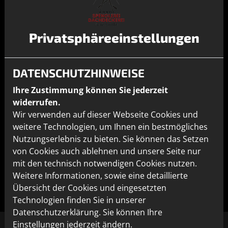
MEHR ENERGIEEFFIZIENZ UND
Privatsphäre­einstellungen
WOHNKOMFORT
Die Metallfassade führen wir als vorgehängte,
hinterlüftete Fassade aus. An den Außenwänden
DATENSCHUTZHINWEISE
Ihres Gebäudes wird eine stabile Unterkonstruktion
Ihre Zustimmung können Sie jederzeit
für die Fassadenelemente montiert. So entsteht ein
widerrufen.
Zwischenraum, in dem die Luft zirkulieren kann und
Wir verwenden auf dieser Webseite Cookies und
der Platz für eine effektive Wärmedämmung bietet.
weitere Technologien, um Ihnen ein bestmögliches
Das Ergebnis: vorbildliche Energieeffizienz,
Nutzungserlebnis zu bieten. Sie können das Setzen
angenehmes Raumklima, trockene Wände und sehr
von Cookies auch ablehnen und unsere Seite nur
guter Schallschutz.
mit den technisch notwendigen Cookies nutzen.
Weitere Informationen, sowie eine detaillierte
Übersicht der Cookies und eingesetzten
Technologien finden Sie in unserer
Datenschutzerklärung. Sie können Ihre
Einstellungen jederzeit ändern.