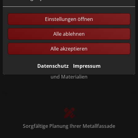
Unsere Leistungen im Bereich
Einstellungen öffnen
Metallfassade
Alle ablehnen
Alle akzeptieren
Datenschutz
Impressum
Umfassende Beratung zu Design, Ausführung
und Materialien
Sorgfältige Planung Ihrer Metallfassade