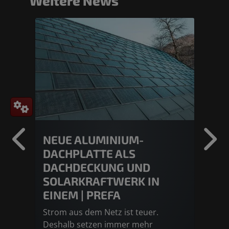
Weitere News
NEUE ALUMINIUM-
AT
DACHPLATTE ALS
DA
DACHDECKUNG UND
EI
SOLARKRAFTWERK IN
VE
EINEM | PREFA
Woh
mehr
Strom aus dem Netz ist teuer.
Lie
Deshalb setzen immer mehr