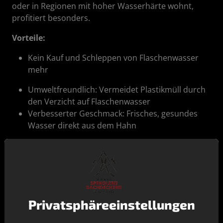
oder in Regionen mit hoher Wasserhärte wohnt,
profitiert besonders.
Vorteile:
Kein Kauf und Schleppen von Flaschenwasser
mehr
Umweltfreundlich: Vermeidet Plastikmüll durch
den Verzicht auf Flaschenwasser
Verbesserter Geschmack: Frisches, gesundes
Wasser direkt aus dem Hahn
Bequem und hygienisch – kein Umfüllen von
Wasser notwendig
Für wen sinnvoll?
Für Haushalte, die viel Wasser trinken, Wert auf gute
Wasserqualität legen oder empfindliche Geräte (z. B.
Privatsphäre­einstellungen
Kaffeemaschine) schützen wollen.